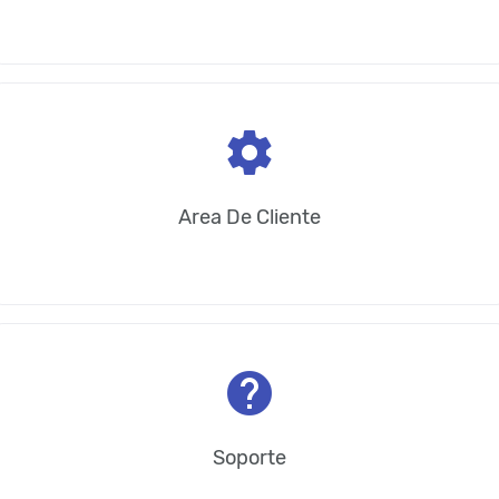
settings
Area De Cliente
help
Soporte