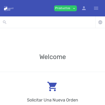
person
menu
Productos
expand_more
search
language
Welcome
shopping_cart
Solicitar Una Nueva Orden